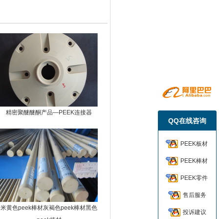
精密聚醚醚酮产品—PEEK连接器
QQ在线咨询
PEEK板材
PEEK棒材
PEEK零件
售后服务
米黄色peek棒材灰褐色peek棒材黑色
投诉建议