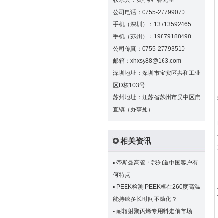
联系人：黄小姐 林先生
公司电话：0755-27799070
手机（深圳）：13713592465
手机（苏州）：19879188498
公司传真：0755-27793510
邮箱：xhxsy88@163.com
深圳地址：深圳市宝安区共和工业
区D栋103号
苏州地址：江苏省苏州市吴中区甪
直镇（办事处）
相关资讯
▪
帝斯曼高管：我知道中国客户有
何特点
▪
PEEK检测 PEEK棒在260度高温
能持续多长时间不融化？
▪
耐辐射聚丙烯专用料走俏市场