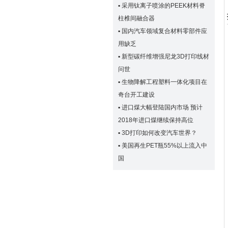
▪
采用钛离子喷涂的PEEK材料脊
柱椎间融合器
▪
国内汽车领域复合材料零部件应
用缺乏
▪
新型碳纤维增强尼龙3D打印线材
问世
▪
生物降解工程塑料一体化项目在
奇台开工建设
▪
进口煤大幅登陆国内市场 预计
2018年进口煤继续保持高位
▪
3D打印如何改变汽车世界？
▪
美国再生PET瓶55%以上流入中
国