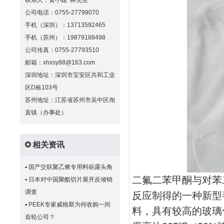
联系人：黄小姐 林先生
公司电话：0755-27799070
手机（深圳）：13713592465
手机（苏州）：19879188498
公司传真：0755-27793510
邮箱：xhxsy88@163.com
深圳地址：深圳市宝安区共和工业
区D栋103号
苏州地址：江苏省苏州市吴中区甪
直镇（办事处）
相关资讯
▪
国产交联聚乙烯专用料崭露头角
二氟二苯甲酮与对苯
▪
日本对中国聚酯切片展开反倾销
调查
反应制得的一种新型
▪
PEEK专家威格斯为何收购一间
料，具有较高的玻璃化
齿轮公司？