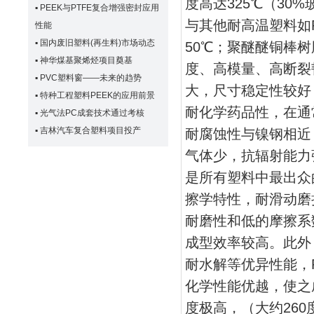
度高达325℃（30
▪
PEEK与PTFE复合增强密封应用
与其他耐高温塑料如P
性能
▪
国内废旧塑料(再生料)市场动态
50℃；聚醚醚铜棒
▪
神华煤基聚烯烃项目奠基
度、高模量、高断裂
▪
PVC塑料窗——未来的趋势
大，尺寸稳定性较好
▪
特种工程塑料PEEK的应用前景
耐化学药品性，在通
▪
光气法PC成套技术通过考核
▪
吉林汽车复合塑料项目投产
耐腐蚀性与镍钢相近
气体少，抗辐射能力
是所有塑料中最出众
擦学特性，耐滑动磨
耐磨性和低的摩擦系
成型效率较高。此外
耐水解等优异性能，
化学性能优越，使之
度极高，（大约26