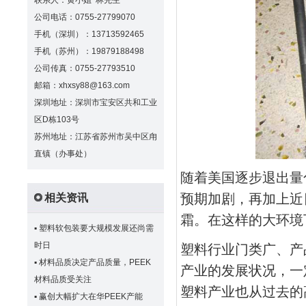
联系人：黄小姐 林先生
公司电话：0755-27799070
手机（深圳）：13713592465
手机（苏州）：19879188498
公司传真：0755-27793510
邮箱：xhxsy88@163.com
深圳地址：深圳市宝安区共和工业
区D栋103号
苏州地址：江苏省苏州市吴中区甪
直镇（办事处）
随着美国逐步退出量
预期加剧，再加上近
相关资讯
霜。在这样的大环境
▪
塑料软包装要大规模发展还尚需
时日
塑料行业门类广、产
▪
材料品质决定产品质量，PEEK
产业的发展状况，一
材料品质受关注
塑料产业也从过去的
▪
赢创大幅扩大在华PEEK产能