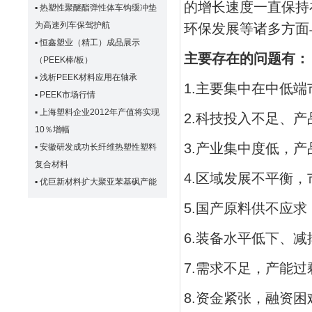
的增长速度一直保持
▪
热塑性聚醚酯弹性体车钩缓冲垫
为高速列车保驾护航
环保发展等诸多方面
▪
恒鑫塑业（精工）成品展示
主要存在的问题有：
（PEEK棒/板）
▪
浅析PEEK材料应用在轴承
1.主要集中在中低
▪
PEEK市场行情
▪
上海塑料企业2012年产值将实现
2.科技投入不足、
10％增幅
3.产业集中度低，
▪
安徽研发成功长纤维热塑性塑料
复合材料
4.区域发展不平衡
▪
优巨新材料扩大聚亚苯基砜产能
5.国产原料供不应
6.装备水平低下、
7.需求不足，产能过
8.资金紧张，融资困