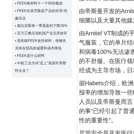
▪
PEEK棒材料十一个特性概述
由帝斯曼开发的Arni
▪
PEEK在真空吸盘产品的应用-恒
鑫实业
细菌以及大量其他媒
▪
塞拉尼斯第一季度盈利下降29%
由Arnitel VT
▪
百万乙烯压缩机国产化完美收官
▪
高性能PEEK改性材料：使梭夹
气服装，它的单片结
克体实现高效减重和成本降低
和病毒100%无法
▪
PEEK是什么材料
的不舒服。在医疗领
▪
中航工业为何“恋上”美国车用塑
经成为主导市场，日
料企业？
据Habets介绍
报率的增加导致一些
人员以及帝斯曼而言
的事“已经引起了普
性的重要性”。
尽管安全是开发医疗