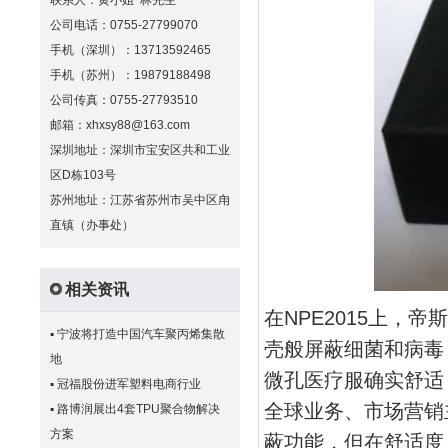
联系人：黄小姐 林先生
公司电话：0755-27799070
手机（深圳）：13713592465
手机（苏州）：19879188498
公司传真：0755-27793510
邮箱：xhxsy88@163.com
深圳地址：深圳市宝安区共和工业
区D栋103号
苏州地址：江苏省苏州市吴中区甪
直镇（办事处）
相关资讯
在NPE2015上，帝
▪
宁波将打造中国汽车聚丙烯集散
壳般屏蔽细菌和病毒
地
微孔医疗服确实舒适
▪
冠福股份进军塑料电商行业
全球业务、市场营销主
▪
路博润展出4套TPU聚合物解决
方案
蔽功能，但在舒适度