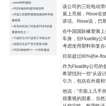
▪
peek材料颜色
该公司的三轮电动滑板
▪
PEEK板的性能详细说明
展上亮相，Riss
▪
乔福工程塑料携新阻燃原料亮相
讲话。Risse说，
橡塑展
▪
有良好的加工性能是PEEK的最
在中国国际橡塑展上
重要特性之一
车身，但Floatil
▪
宁波科元与宁波理工学院合作
▪
洛阳石化试产亚光型珠光膜
考虑使用塑料和复合
▪
PEEK棒材料十一个特性概述
目前超过80%的e-f
作为Floatilit
希望找到一些"从设
引力，包括在外观和
他说："市面上几乎
很重视的因素，当然还
从稳定性，耐用性还