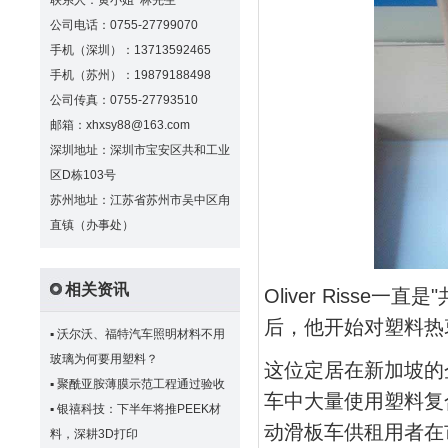
联系人：黄小姐 林先生
公司电话：0755-27799070
手机（深圳）：13713592465
手机（苏州）：19879188498
公司传真：0755-27793510
邮箱：xhxsy88@163.com
深圳地址：深圳市宝安区共和工业
区D栋103号
苏州地址：江苏省苏州市吴中区甪
直镇（办事处）
相关资讯
Oliver Riss
后，他开始对塑料热
▪
沃尔沃、福特汽车照明材料不用
玻璃为何要用塑料？
这位定居在新加坡的企业
▪
聚酰亚胺薄膜示范工程通过验收
车中大量使用塑料复
▪
银禧科技：下半年将推PEEK材
动滑板车供租用者在
料，深耕3D打印