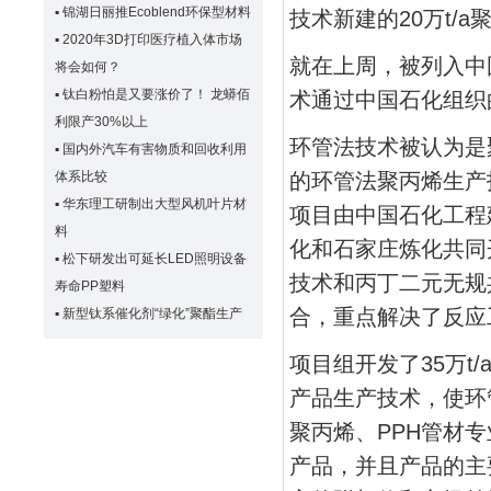
▪
锦湖日丽推Ecoblend环保型材料
技术新建的20万t/
▪
2020年3D打印医疗植入体市场
就在上周，被列入中
将会如何？
▪
钛白粉怕是又要涨价了！ 龙蟒佰
术通过中国石化组织
利限产30%以上
环管法技术被认为是
▪
国内外汽车有害物质和回收利用
体系比较
的环管法聚丙烯生产
▪
华东理工研制出大型风机叶片材
项目由中国石化工程
料
化和石家庄炼化共同
▪
松下研发出可延长LED照明设备
技术和丙丁二元无规
寿命PP塑料
合，重点解决了反应
▪
新型钛系催化剂“绿化”聚酯生产
项目组开发了35万
产品生产技术，使环
聚丙烯、PPH管材
产品，并且产品的主