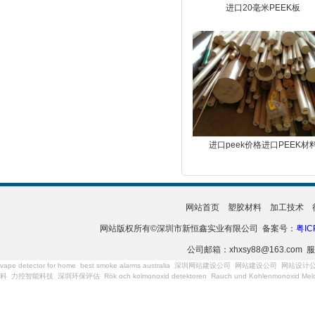
进口20毫米PEEK板
进口peek价格进口PEEK材
网站首页
塑胶材料
加工技术
网站版权所有©深圳市新恒鑫实业有限公司 备案号：
粤IC
公司邮箱：xhxsy88@163.com 服
vape detector for home
best smoke alarms australia
深圳网站建设公司
网站建设公司
网站设计
科
力控智能科技
深圳环保评估
Rök och kolmonoxid detektoren
Rauch und Kohlenmonoxid Meld