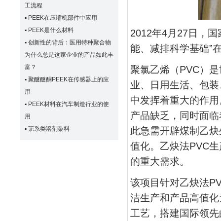
工流程
▪
PEEK在压缩机部件中应用
▪
PEEK是什么材料
2012年4月27日
▪
创新性的背后：医用特种聚合物
能、减排科学基础”
为什么总是这家企业的产品如此丰
富？
聚氯乙烯（PVC）
▪
聚醚醚酮PEEK在传感器上的应
业、日用生活、包装
用
中发挥着重大的作用
▪
PEEK材料在汽车制造行业的使
产品缺乏，同时面临
用
▪
苝系类溶剂染料
此急需开辟煤制乙炔
值化。乙炔法PVC
的重大需求。
该项目针对乙炔法P
洁生产和产品高值化
工艺，搭建国际领先