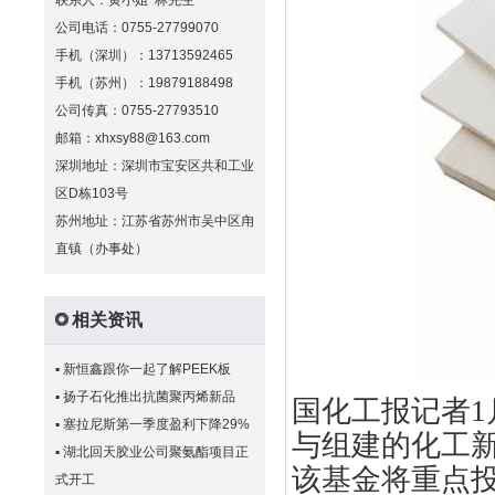
联系人：黄小姐 林先生
公司电话：0755-27799070
手机（深圳）：13713592465
手机（苏州）：19879188498
公司传真：0755-27793510
邮箱：xhxsy88@163.com
深圳地址：深圳市宝安区共和工业
区D栋103号
苏州地址：江苏省苏州市吴中区甪
直镇（办事处）
相关资讯
▪
新恒鑫跟你一起了解PEEK板
▪
扬子石化推出抗菌聚丙烯新品
国化工报记者
1
▪
塞拉尼斯第一季度盈利下降29%
与组建的化工
▪
湖北回天胶业公司聚氨酯项目正
该基金将重点
式开工