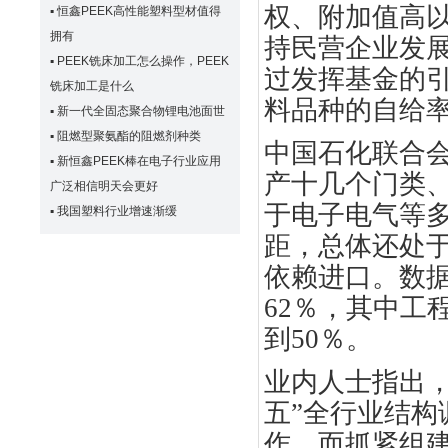
权、附加值高
▪
恒鑫PEEK高性能塑料型材值得
拥有
持民营企业发
▪
PEEK铣床加工怎么操作，PEEK
过发挥基金的
铣床加工是什么
料品种的自给
▪
新一代全固态聚合物锂电池面世
▪
阻燃型聚氨酯的阻燃剂种类
中国石化联合
▪
新恒鑫PEEK棒在电子行业应用
产十几个门类
广泛相信明天会更好
于电子电气等
▪
我国塑料行业增速渐缓
距，总体还处
依赖进口。数
62
％，其中工
到
50
％。
业内人士指出
五
”
全行业结构
作，而抓紧组