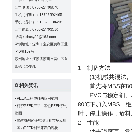
联系人：黄小姐 林先生
公司电话：0755-27799070
手机（深圳）：13713592465
手机（苏州）：19879188498
公司传真：0755-27793510
邮箱：xhxsy88@163.com
深圳地址：深圳市宝安区共和工业
区D栋103号
苏州地址：江苏省苏州市吴中区甪
直镇（办事处）
1 制备方法
(1)机械共混法
首先将MBS在80℃
相关资讯
PVC与稳定剂、增
▪
PEEK工程塑料的应用范围
80℃下加入MBS，继
▪
精密PEEK产品—黑色PEEK密封
时，停止操作，放料
垫圈
▪
聚醚醚酮的研究现状和市场应用
2 性能
▪
国内PEEK制品开发的现状
冲击强度高，常温时