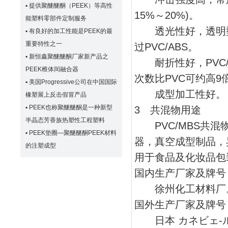
▪
提供聚醚醚酮（PEEK）等高性
15%～20%)。
能塑料零部件定制服务
透光性好，透明型透光
▪
有良好的加工性能是PEEK的最
重要特性之一
过PVC/ABS。
▪
新恒鑫聚醚醚酮厂家新产品之
耐折性好，PVC/M
PEEK椎体间融合器
次数比PVC可约高9
▪
美国Progressive公司在中国国际
成型加工性好。
橡塑展上反击假冒产品
▪
PEEK也称聚醚醚酮是一种新型
3 共混物用途
半晶态芳香族热塑性工程塑料
PVC/MBS共混
▪
PEEK垫圈—聚醚醚酮PEEK材料
器，真空成型制品，
的注塑成型
用于食品及化妆品包
国内生产厂家及牌号
徐州化工材料厂
国外生产厂家及牌号
日本 カネビェ-ル公司