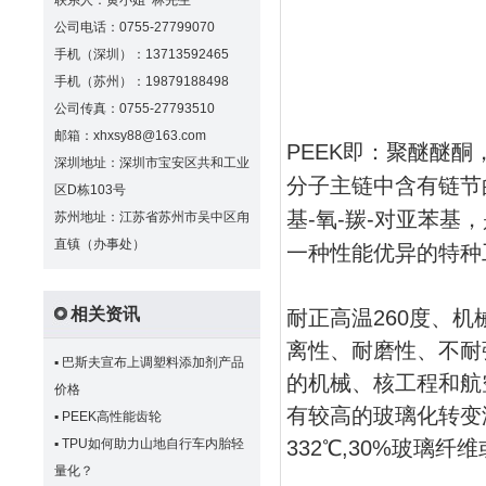
联系人：黄小姐 林先生
公司电话：0755-27799070
手机（深圳）：13713592465
手机（苏州）：19879188498
公司传真：0755-27793510
邮箱：xhxsy88@163.com
PEEK即：聚醚醚酮，英
深圳地址：深圳市宝安区共和工业
分子主链中含有链节
区D栋103号
基-氧-羰-对亚苯基
苏州地址：江苏省苏州市吴中区甪
直镇（办事处）
一种性能优异的特种
相关资讯
耐正高温260度、
离性、耐磨性、不耐
▪
巴斯夫宣布上调塑料添加剂产品
的机械、核工程和航
价格
有较高的玻璃化转变温
▪
PEEK高性能齿轮
▪
TPU如何助力山地自行车内胎轻
332℃,30%玻璃纤
量化？