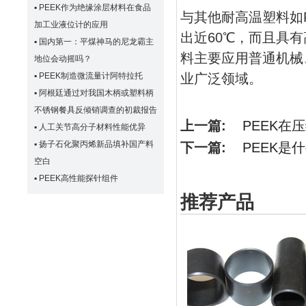
▪
PEEK作为绝缘涂层材料在食品
与其他耐高温塑料如P
加工业液位计的应用
出近60℃，而且具有
▪
国内第一：平煤神马的尼龙霸主
料主要应用普通机械
地位会动摇吗？
▪
PEEK制造微流量计阿特拉托
业广泛领域。
▪
阿根廷通过对我国木柄或塑料柄
不锈钢餐具反倾销调查的初裁报告
上一篇:
PEEK在
▪
人工关节高分子材料性能优异
▪
扬子石化聚丙烯新品填补国产料
下一篇:
PEEK是
空白
▪
PEEK高性能探针组件
推荐产品