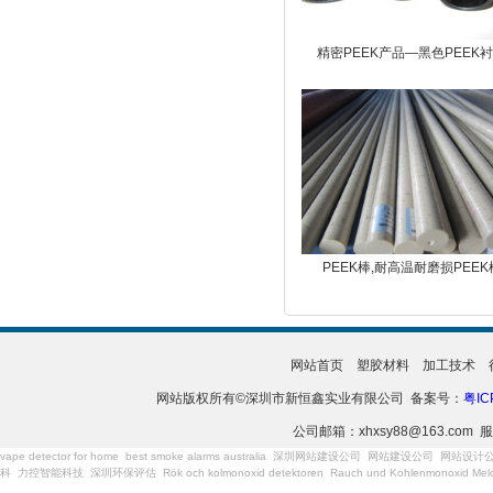
精密PEEK产品—黑色PEEK
PEEK棒,耐高温耐磨损PEEK
网站首页
塑胶材料
加工技术
网站版权所有©深圳市新恒鑫实业有限公司 备案号：
粤IC
公司邮箱：xhxsy88@163.com 服
vape detector for home
best smoke alarms australia
深圳网站建设公司
网站建设公司
网站设计
科
力控智能科技
深圳环保评估
Rök och kolmonoxid detektoren
Rauch und Kohlenmonoxid Meld