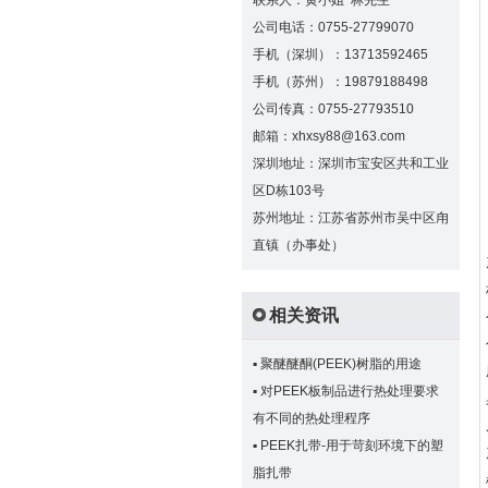
联系人：黄小姐 林先生
公司电话：0755-27799070
手机（深圳）：13713592465
手机（苏州）：19879188498
公司传真：0755-27793510
邮箱：xhxsy88@163.com
深圳地址：深圳市宝安区共和工业
区D栋103号
苏州地址：江苏省苏州市吴中区甪
直镇（办事处）
相关资讯
▪
聚醚醚酮(PEEK)树脂的用途
▪
对PEEK板制品进行热处理要求
有不同的热处理程序
▪
PEEK扎带-用于苛刻环境下的塑
脂扎带