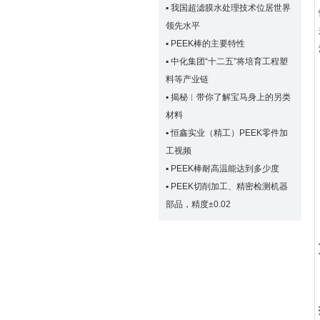
▪
我国超滤膜水处理技术位居世界
领先水平
▪
PEEK棒的主要特性
▪
中化集团“十二五”将培育工程塑
料等产业链
▪
揭秘︱带你了解宝马身上的另类
材料
▪
恒鑫实业（精工）PEEK零件加
工视频
▪
PEEK棒耐高温能达到多少度
▪
PEEK切削加工、精密检测机器
部品，精度±0.02