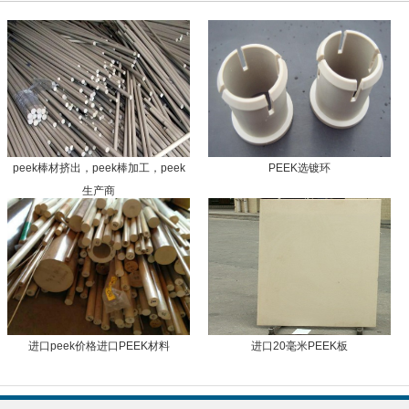
peek棒材挤出，peek棒加工，peek
PEEK选镀环
生产商
进口peek价格进口PEEK材料
进口20毫米PEEK板