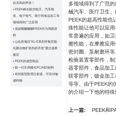
多领域得到了广范的
自东风的声音！
▪
PEEK棒在航空航天、汽车制
械汽车、医疗卫生、
造、电子电气、医疗和食品加工等
PEEK的超高性能
领域得到广泛应用
殊性能让他可以应用
▪
浅谈聚醚醚酮PEEK作为薄膜原
常普遍的应用，如卫
料
▪
山化所项目“KL-E系列环氧官能
擦性能，在摩擦应用
化聚合物扩链剂的开发”通过成果
密封圈、泵耐磨环等
鉴定
检验装置零部件，制
▪
PEEK的成型制品
器零部件，食品加工
▪
新一代车用哑光PC/ABS材料
▪
肖特新型医用注射器，可应对敏
联零部件，镀金加工
感药物
等等。由于PEEK
的介绍一下他的特殊
上一篇:
PEEK和