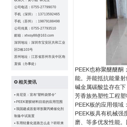
联系人：黄小姐 林先生
公司电话：0755-27799070
手机（深圳）：13713592465
手机（苏州）：19879188498
公司传真：0755-27793510
邮箱：xhxsy88@163.com
深圳地址：深圳市宝安区共和工业
区D栋103号
苏州地址：江苏省苏州市吴中区甪
直镇（办事处）
PEEK也称聚醚醚酮
能。并能抵抗能量射线
相关资讯
碱金属碳酸盐存在下
▪
肯尼亚：宣布“塑料袋禁令”
芳香族热塑性工程塑
▪
PEEK塑胶材料目前的应用范围
PEEK板的应用领域
▪
我国建成首套球形聚丙烯催化剂
PEEK板具有机械
制备中试装置
磨、等多优发性能。
▪
车用轻量化道路怎么走？听听来