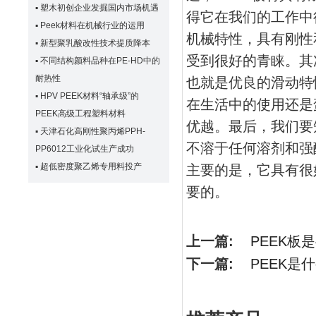
▪
塑木初创企业发掘国内市场机遇
得它在我们的工作中
▪
Peek材料在机械行业的运用
机械特性，具有刚性
▪
新型聚乳酸改性技术提质降本
受到很好的青睐。
其
▪
不同结构颜料品种在PE-HD中的
耐热性
也就是优良的滑动特
▪
HPV PEEK材料“轴承级”的
在生活中的使用还是
PEEK高级工程塑料材料
优越。
最后，我们要
▪
天津石化高刚性聚丙烯PPH-
不溶于任何溶剂和强
PP6012工业化试生产成功
▪
超低密度聚乙烯专用料投产
主要的是，它具有很
要的。
上一篇:
PEEK
下一篇:
PEEK是