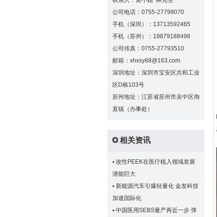
联系人：黄小姐 林先生
公司电话：0755-27799070
手机（深圳）：13713592465
手机（苏州）：19879188498
公司传真：0755-27793510
邮箱：xhxsy88@163.com
深圳地址：深圳市宝安区共和工业
区D栋103号
苏州地址：江苏省苏州市吴中区甪
直镇（办事处）
相关资讯
▪
改性PEEK在医疗植入领域发展
潜能巨大
▪
新能源汽车引爆轻量化 金发科技
加速国际化
▪
中国医用SEBS量产再近一步 弹