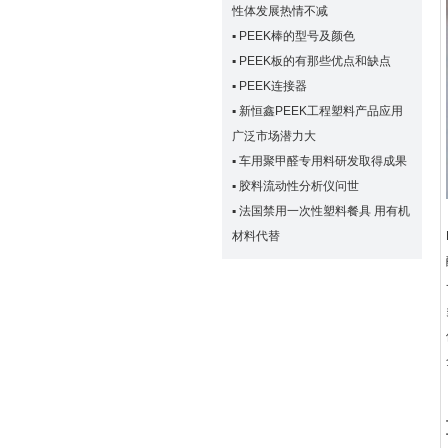
性体发展热情不减
▪
PEEK棒的型号及颜色
▪
PEEK板的有那些优点和缺点
▪
PEEK连接器
▪
新恒鑫PEEK工程塑料产品应用
广泛市场潜力大
▪
车用聚甲醛专用料研发取得成果
▪
胶料流动性分析仪问世
▪
法国禁用一次性塑料餐具 用有机
材料代替