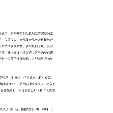
压成型、精密塑胶制品机加工等完整的工
子、仪器仪表、食品及食品包装机械等行
温耐磨滑块及衬套、纺织机刹车块、真空
拨等，并批量提供给客户，其中为替代进
达到进口件的性能指标，并配套客户的整
，高强度，耐腐蚀，但是成本也相对较高。
性。相比尼龙66 ，采用的材料放气少。插入耐
且锯齿都在外面，我可以防止划痕和凹痕的结
的线缆管理产品。根据您的环境、材料、产