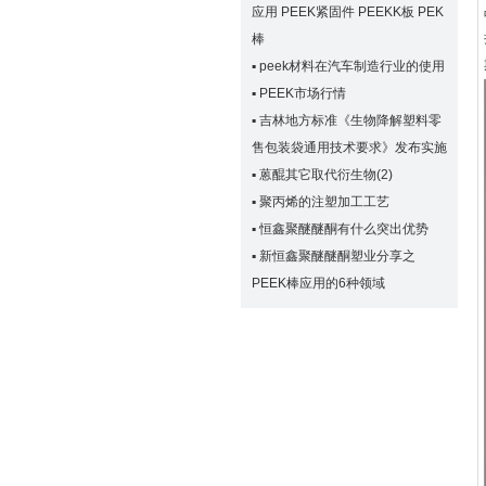
应用 PEEK紧固件 PEEKK板 PEK
棒
▪
peek材料在汽车制造行业的使用
▪
PEEK市场行情
▪
吉林地方标准《生物降解塑料零
售包装袋通用技术要求》发布实施
▪
蒽醌其它取代衍生物(2)
▪
聚丙烯的注塑加工工艺
▪
恒鑫聚醚醚酮有什么突出优势
▪
新恒鑫聚醚醚酮塑业分享之
PEEK棒应用的6种领域