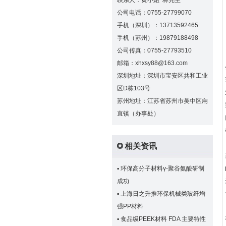
联系人：黄小姐 林先生
公司电话：0755-27799070
手机（深圳）：13713592465
手机（苏州）：19879188498
公司传真：0755-27793510
邮箱：xhxsy88@163.com
深圳地址：深圳市宝安区共和工业
区D栋103号
苏州地址：江苏省苏州市吴中区甪
直镇（办事处）
相关资讯
▪
环保高分子材料γ-聚谷氨酸研制
成功
▪
上海日之升推环保机械类玻纤增
强PP材料
▪
食品级PEEK材料 FDA 主要特性