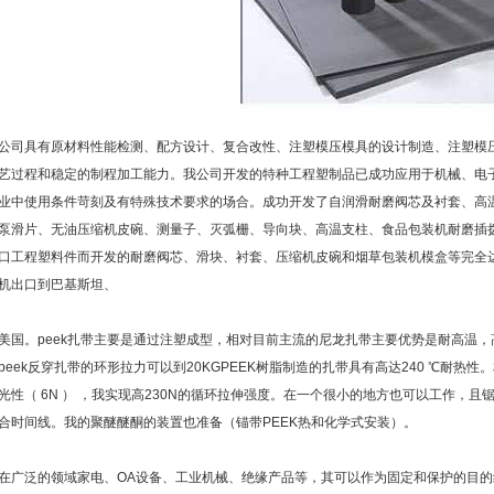
公司具有原材料性能检测、配方设计、复合改性、注塑模压模具的设计制造、注塑模
艺过程和稳定的制程加工能力。我公司开发的特种工程塑制品已成功应用于机械、电
业中使用条件苛刻及有特殊技术要求的场合。成功开发了自润滑耐磨阀芯及衬套、高
泵滑片、无油压缩机皮碗、测量子、灭弧栅、导向块、高温支柱、食品包装机耐磨插
口工程塑料件而开发的耐磨阀芯、滑块、衬套、压缩机皮碗和烟草包装机模盒等完全
机出口到巴基斯坦、
美国。peek扎带主要是通过注塑成型，相对目前主流的尼龙扎带主要优势是耐高温
peek反穿扎带的环形拉力可以到20KGPEEK树脂制造的扎带具有高达240 ℃耐热
光性（ 6N ） ，我实现高230N的循环拉伸强度。在一个很小的地方也可以工作，
合时间线。我的聚醚醚酮的装置也准备（锚带PEEK热和化学式安装）。
在广泛的领域家电、OA设备、工业机械、绝缘产品等，其可以作为固定和保护的目