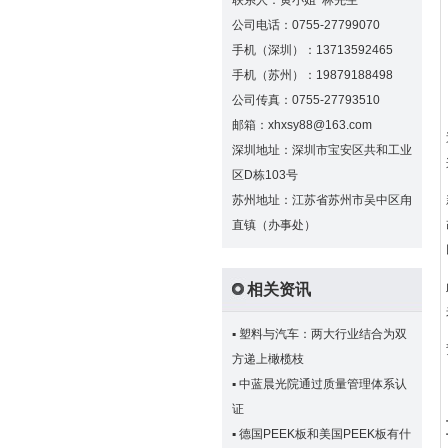
联系人：黄小姐 林先生
公司电话：0755-27799070
手机（深圳）：13713592465
手机（苏州）：19879188498
公司传真：0755-27793510
邮箱：xhxsy88@163.com
深圳地址：深圳市宝安区共和工业
区D栋103号
苏州地址：江苏省苏州市吴中区甪
直镇（办事处）
相关资讯
▪
塑料与汽车：两大行业结合为双
方递上橄榄枝
▪
中蓝晨光院通过质量管理体系认
证
▪
德国PEEK板和美国PEEK板有什