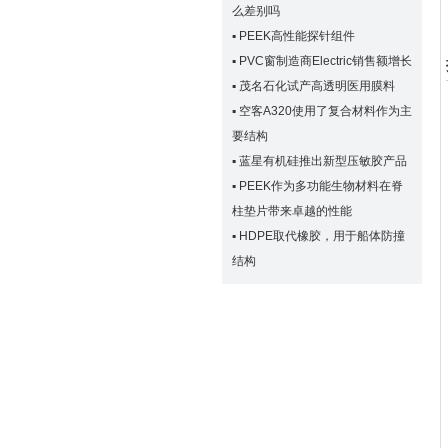
么差别吗
▪
PEEK高性能探针组件
▪
PVC窗制造商Electric销售额增长
▪
茂名石化试产高透明医用膜料
▪
空客A320使用了复合材料作为主
要结构
▪
蓝星有机硅推出新型压敏胶产品
▪
PEEK作为多功能生物材料在脊
柱垫片带来卓越的性能
▪
HDPE取代橡胶，用于船体防撞
结构