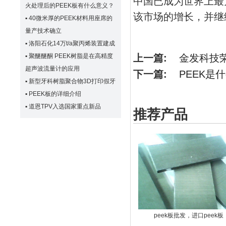
中国已成为世界上最
火处理后的PEEK板有什么意义？
该市场的增长，并继
▪
40微米厚的PEEK材料用座席的
量产技术确立
▪
洛阳石化14万t/a聚丙烯装置建成
▪
聚醚醚酮 PEEK树脂是在高精度
上一篇:
金发科技荣
超声波流量计的应用
下一篇:
PEEK是
▪
新型牙科树脂聚合物3D打印假牙
▪
PEEK板的详细介绍
▪
道恩TPV入选国家重点新品
推荐产品
peek板批发，进口peek板