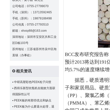
联系人：黄小姐 林先生
公司电话：0755-27799070
手机（深圳）：13713592465
手机（苏州）：19879188498
公司传真：0755-27793510
邮箱：xhxsy88@163.com
深圳地址：深圳市宝安区共和工业
区D栋103号
苏州地址：江苏省苏州市吴中区甪
BCC
发布研究报告称
直镇（办事处）
预计
2013
将达到
191
均
5.7%
的速度继续增
相关资讯
据悉，硬质透明塑
▪
中研高塑彩色PEEK粒子问世
子和家居用品。硬质
▪
西得乐新型吹瓶机在能效方面获
得国际性认可
（
PP
）、聚氯乙烯（
▪
PEEK板的有那些优点和缺点
（
PMMA
）、苯乙烯
▪
PEEK板为什么要退火处理，退