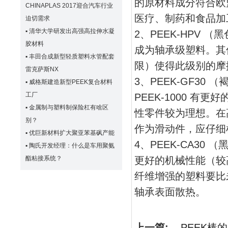
的原材料成分符合欧
CHINAPLAS 2017迎合汽车行业
医疗、制药和食品
迫切需求
▪
清华大学研发出高强高拉伸水凝
2、PEEK-HPV （
胶材料
成为轴承级塑料。其
▪
丰田合成新型轻质塑料水管配套
限）使得此级别的
雷克萨斯NX
3、PEEK-GF30
▪
威格斯建造新型PEEK复合材料
工厂
PEEK-1000 
▪
金属制与塑料制保险杠有啥区
性零件较为理想。在高
别？
作为滑动件，应仔
▪
优巨新材料扩大聚亚苯基砜产能
4、PEEK-CA30 
▪
陶氏开发经理：什么是车用聚氨
酯粘接系统？
更好的机械性能（较
纤维增强的塑料要比未增
轴承表面散热。
上一篇:
PEEK棒