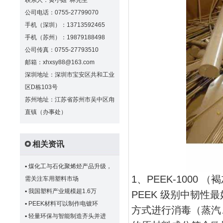
联系人：黄小姐 林先生
公司电话：0755-27799070
手机（深圳）：13713592465
手机（苏州）：19879188498
公司传真：0755-27793510
邮箱：xhxsy88@163.com
深圳地址：深圳市宝安区共和工业
区D栋103号
苏州地址：江苏省苏州市吴中区甪
直镇（办事处）
相关资讯
▪
煤化工与石化聚烯烃产品升级，
1、PEEK-100
需关注车用塑料市场
▪
我国塑料产业规模超1.6万
PEEK 级别中韧性最
▪
PEEK材料可以制作电镀环
方式进行消毒（蒸汽、
▪
轻量环保与智能制造齐头并进